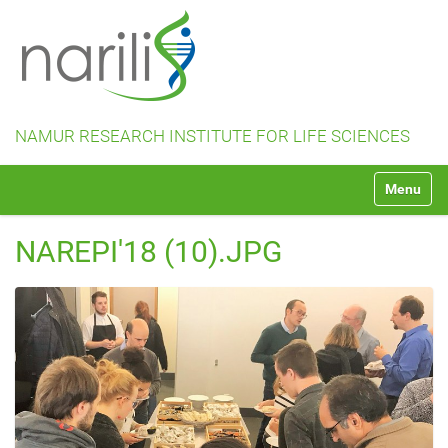
NAMUR RESEARCH INSTITUTE FOR LIFE SCIENCES
N
Toggle na
a
v
i
NAREPI'18 (10).JPG
g
a
t
i
o
n