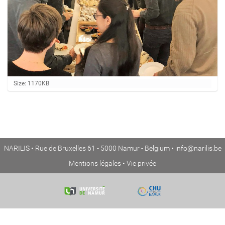
C
Size: 1170KB
l
i
c
k
t
o
v
NARILIS • Rue de Bruxelles 61 - 5000 Namur - Belgium •
info@narilis.be
i
e
Mentions légales
•
Vie privée
w
f
u
l
l
-
s