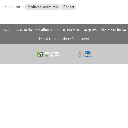
Filed under:
Medicinal chemistry
Cancer
NARILIS • Rue de Bruxelles 61 - 5000 Namur - Belgium •
info@narilis.be
Mentions légales
•
Vie privée