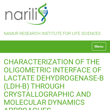
NAMUR RESEARCH INSTITUTE FOR LIFE SCIENCES
N
Toggle na
a
v
i
CHARACTERIZATION OF THE
g
a
OLIGOMETRIC INTERFACE OF
t
LACTATE DEHYDROGENASE-B
i
o
(LDH-B) THROUGH
n
CRYSTALLOGRAPHIC AND
MOLECULAR DYNAMICS