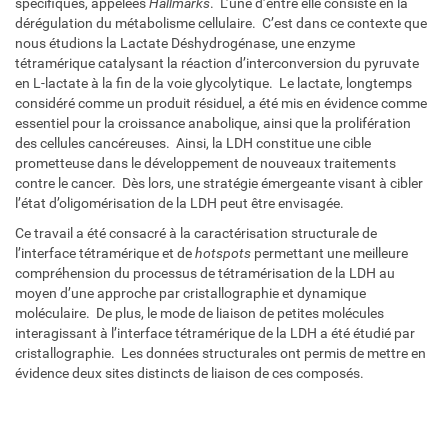
spécifiques, appelées
Hallmarks
. L’une d’entre elle consiste en la
dérégulation du métabolisme cellulaire. C’est dans ce contexte que
nous étudions la Lactate Déshydrogénase, une enzyme
tétramérique catalysant la réaction d’interconversion du pyruvate
en L-lactate à la fin de la voie glycolytique. Le lactate, longtemps
considéré comme un produit résiduel, a été mis en évidence comme
essentiel pour la croissance anabolique, ainsi que la prolifération
des cellules cancéreuses. Ainsi, la LDH constitue une cible
prometteuse dans le développement de nouveaux traitements
contre le cancer. Dès lors, une stratégie émergeante visant à cibler
l’état d’oligomérisation de la LDH peut être envisagée.
Ce travail a été consacré à la caractérisation structurale de
l’interface tétramérique et de
hotspots
permettant une meilleure
compréhension du processus de tétramérisation de la LDH au
moyen d’une approche par cristallographie et dynamique
moléculaire. De plus, le mode de liaison de petites molécules
interagissant à l’interface tétramérique de la LDH a été étudié par
cristallographie. Les données structurales ont permis de mettre en
évidence deux sites distincts de liaison de ces composés.